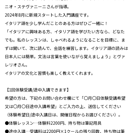
ニオ・ステヴァニーニさんが指導。
2024年8月に新規スタートした入門講座です。
イタリア語を少し学んだことのある方はぜひご一緒に！
「イタリアに興味ある方、イタリア語を学びたい方なら、どなた
でも。私のレッスンは、しゃべれるようになることを目標に、ま
ずは聞いて、次に読んで、会話を練習します。イタリア語の読みは
日本人には簡単。文法は言葉を使いながら覚えましょう」とヴァ
レリオさん。
イタリアの文化と習慣も楽しく教えてくれます。
【1回体験受講/途中入講できます】
希望の方は、下記のお問い合わせ欄にて「〇月〇日体験受講希望
又は〇月〇日途中入講希望」とご入力の上、送信してください
（体験希望日/途中入講日は、開催日程からお選びください）。
●体験レッスン…体験料2200円、持ち物は筆記用具
●途中入講…受講料は2200円×1クールの残り回数、持ち物は筆