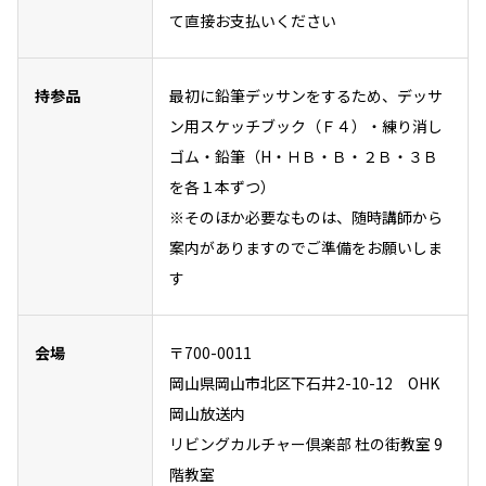
て直接お支払いください
持参品
最初に鉛筆デッサンをするため、デッサ
ン用スケッチブック（Ｆ４）・練り消し
ゴム・鉛筆（H・ＨＢ・Ｂ・２Ｂ・３Ｂ
を各１本ずつ）
※そのほか必要なものは、随時講師から
案内がありますのでご準備をお願いしま
す
会場
〒700-0011
岡山県岡山市北区下石井2-10-12 OHK
岡山放送内
リビングカルチャー倶楽部 杜の街教室 9
階教室