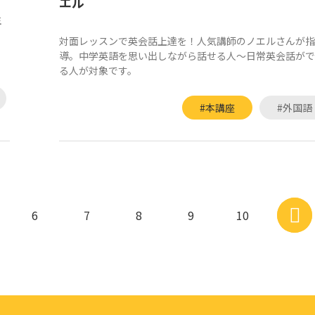
エル
生
対面レッスンで英会話上達を！人気講師のノエルさんが指
導。中学英語を思い出しながら話せる人～日常英会話がで
る人が対象です。
#本講座
#外国語
6
7
8
9
10