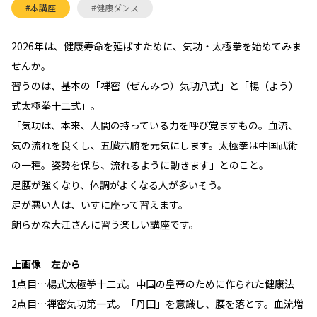
#本講座
#健康ダンス
2026年は、健康寿命を延ばすために、気功・太極拳を始めてみま
せんか。
習うのは、基本の「禅密（ぜんみつ）気功八式」と「楊（よう）
式太極拳十二式」。
「気功は、本来、人間の持っている力を呼び覚ますもの。血流、
気の流れを良くし、五臓六腑を元気にします。太極拳は中国武術
の一種。姿勢を保ち、流れるように動きます」とのこと。
足腰が強くなり、体調がよくなる人が多いそう。
足が悪い人は、いすに座って習えます。
朗らかな大江さんに習う楽しい講座です。
上画像 左から
1点目…楊式太極拳十二式。中国の皇帝のために作られた健康法
2点目…禅密気功第一式。「丹田」を意識し、腰を落とす。血流増