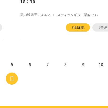
18：30
実力派講師によるアコースティックギター講座です。
#本講座
#音楽
5
6
7
8
9
10