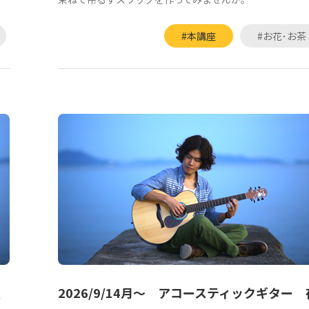
#本講座
#お花･お茶
夜
2026/9/14月～ アコースティックギター 