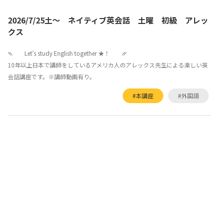
2026/7/25土～ ネイティブ英会話 土曜 初級 アレッ
クス
⳹ Let's study English together ★！ ⳼
10年以上日本で講師をしているアメリカ人のアレックス先生による楽しい英
会話講座です。※講師動画有り。
#本講座
#外国語