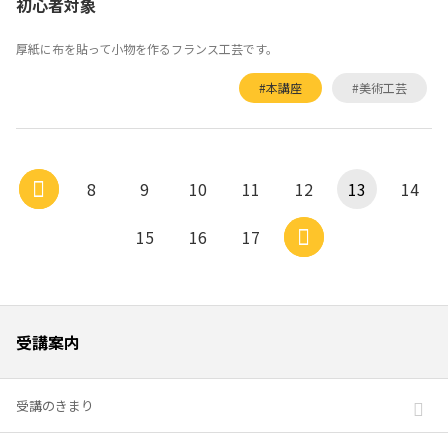
初心者対象
厚紙に布を貼って小物を作るフランス工芸です。
#本講座
#美術工芸
8
9
10
11
12
13
14
15
16
17
受講案内
受講のきまり