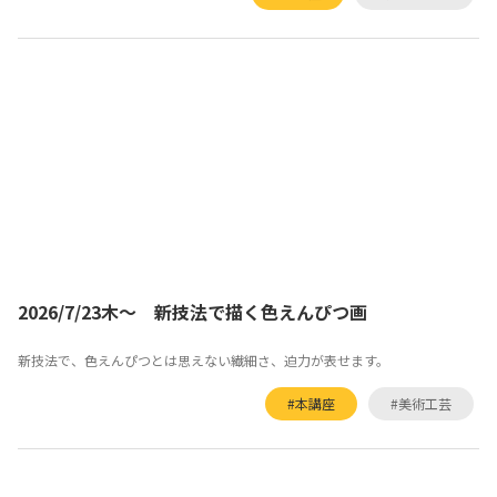
2026/7/23木～ 新技法で描く色えんぴつ画
新技法で、色えんぴつとは思えない繊細さ、迫力が表せます。
#本講座
#美術工芸