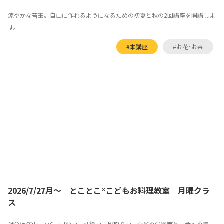
涼やかな苔玉。自由に作れるようになるための初夏と秋の2回講座を開講しま
す。
#本講座
#お花･お茶
2026/7/27月～ とことこ®こどもお料理教室 月曜クラ
ス