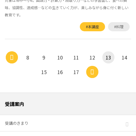
対象は年中～小6。国語力・計算力・段取り力…などの学習面と、食への興
味、協調性、達成感…などの生きていく力が、楽しみながら身に付く新しい
教育です。
#本講座
#料理
8
9
10
11
12
13
14
15
16
17
受講案内
受講のきまり