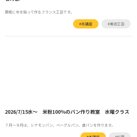
厚紙に布を貼って作るフランス工芸です。
#本講座
#美術工芸
2026/7/15水～ 米粉100％のパン作り教室 水曜クラス
７月～９月は、シナモンパン、ベーグルパン、食パンを作ります。
#本講座
#料理