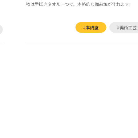
物は手拭きタオル一つで、本格的な備前焼が作れます。
な
#本講座
#美術工芸